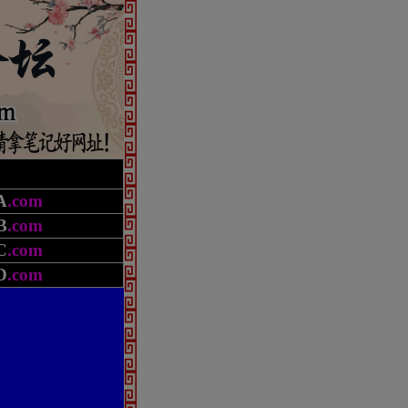
A
.com
B
.com
C
.com
D
.com