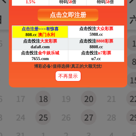
1.5%
特码
58
倍
特码
58
倍
点击立即注册
点击投注
大众彩票
点击注册>>>有惊喜
5988.cc
808.cc
澳门永利
点击投注
大发彩票
点击投注
8808彩票
dafa8.com
8808.cc
点击投注
金牛娱乐城
点击投注
u7彩票
7655.com
u7.cc
博彩必备!值得选择!真正的大额无忧!
不再显示