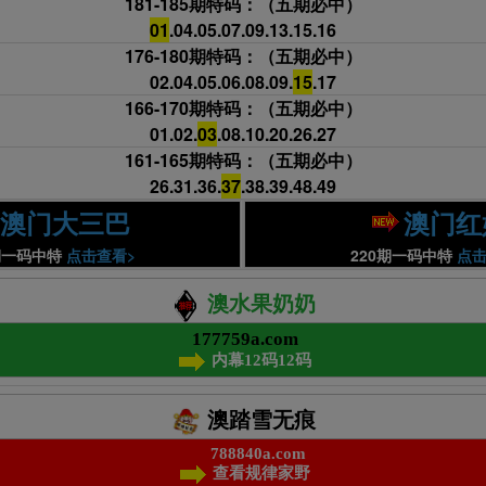
181-185期特码：（五期必中）
01
.04.05.07.09.13.15.16
176-180期特码：（五期必中）
02.04.05.06.08.09.
15
.17
166-170期特码：（五期必中）
01.02.
03
.08.10.20.26.27
161-165期特码：（五期必中）
26.31.36.
37
.38.39.48.49
澳门大三巴
澳门红
期一码中特
点击查看>
220期一码中特
点击
澳水果奶奶
177759a.com
内幕12码12码
澳踏雪无痕
788840a.com
查看规律家野