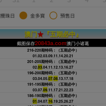
澳门
★
『五期必中』
20843a.com
截图保存
澳门小诸葛
216-220期特码：（五期必中）
01.02.03.09.11.14.20.21
201-205期特码：（五期必中）
02.
03
.04.11.12.13.16.27
196-200期特码：（五期必中）
03.04.05.
07
.
08
.13.17.18
191-195期特码：（五期必中）
03.07.
09
.11.17.21.22.23
186-190期特码：（五期必中）
01
.04.07.
16
.19.25.26.27